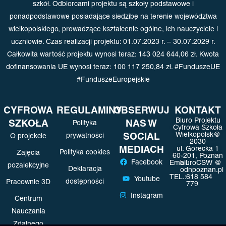
szkół. Odbiorcami projektu są szkoły podstawowe i
ponadpodstawowe posiadające siedzibę na terenie województwa
wielkopolskiego, prowadzące kształcenie ogólne, ich nauczyciele i
uczniowie. Czas realizacji projektu: 01.07.2023 r. – 30.07.2029 r.
Całkowita wartość projektu wynosi teraz: 143 024 644,06 zł.
Kwota
dofinansowania UE wynosi teraz: 100 117 250,84 zł. #FunduszeUE
#FunduszeEuropejskie
CYFROWA
REGULAMINY
OBSERWUJ
KONTAKT
Biuro Projektu
SZKOŁA
NAS W
Polityka
Cyfrowa Szkoła
SOCIAL
Wielkopolsk@
prywatności
O projekcie
2030
MEDIACH
ul. Górecka 1
Polityka cookies
Zajęcia
60-201, Poznań
Facebook
Email:
biuroCSW @
pozalekcyjne
Deklaracja
odnpoznan.pl
TEL.:
618 584
Youtube
dostępności
Pracownie 3D
779
Instagram
Centrum
Nauczania
Zdalnego