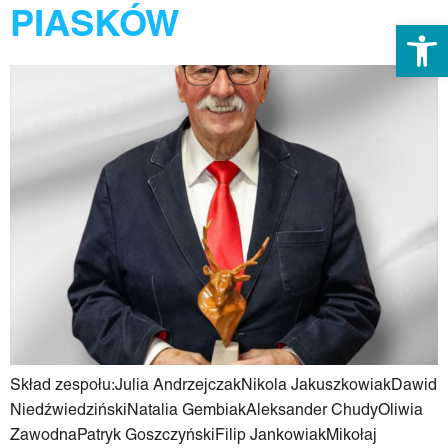
PIASKÓW
Otwórz 
Skład zespołu:Julia AndrzejczakNikola JakuszkowiakDawid
NiedźwiedzińskiNatalia GembiakAleksander ChudyOliwia
ZawodnaPatryk GoszczyńskiFilip JankowiakMikołaj