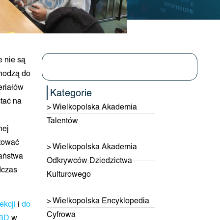
 nie są
hodzą do
eriałów
Kategorie
tać na
> Wielkopolska Akademia
Talentów
nej
otować
> Wielkopolska Akademia
państwa
Odkrywców Dziedzictwa
dczas
Kulturowego
> Wielkopolska Encyklopedia
ekcji
i
do
Cyfrowa
 3D
w