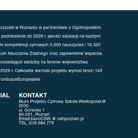
zycieli w Poznaniu w partnerstwie z Ogólnopolskim
odniesienie do 2029 r. jakości edukacji na każdym
m kompetencji cyfrowych 5.000 nauczycieli i 16.320
ntrum Nauczania Zdalnego oraz zapewnienie wsparcia
posiadające siedzibę na terenie województwa
.2029 r.
Całkowita wartość projektu wynosi teraz: 143
FunduszeEuropejskie
IAL
KONTAKT
Biuro Projektu Cyfrowa Szkoła Wielkopolsk@
2030
ul. Górecka 1
60-201, Poznań
Email:
biuroCSW @ odnpoznan.pl
TEL.:
618 584 779