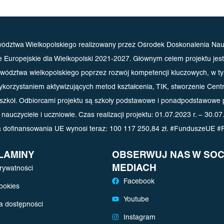
ództwa Wielkopolskiego realizowany przez Ośrodek Doskonalenia Nauc
ropejskie dla Wielkopolski 2021-2027. Głównym celem projektu jest p
wództwa wielkopolskiego poprzez rozwój kompetencji kluczowych, w ty
wykorzystaniem aktywizujących metod kształcenia, TIK, stworzenie Ce
a szkół. Odbiorcami projektu są szkoły podstawowe i ponadpodstawowe 
nauczyciele i uczniowie. Czas realizacji projektu: 01.07.2023 r. – 30.07
 dofinansowania UE wynosi teraz: 100 117 250,84 zł. #FunduszeUE #
LAMINY
OBSERWUJ NAS W SOC
MEDIACH
prywatności
Facebook
cookies
Youtube
a dostępności
Instagram