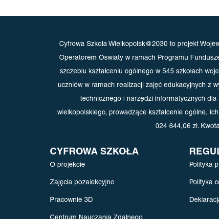
Cyfrowa Szkoła Wielkopolsk@2030 to projekt Wojew
Operatorem Oświaty w ramach Programu Fundusze Eu
szczeblu kształceniu ogólnego w 545 szkołach woje
uczniów w ramach realizacji zajęć edukacyjnych z 
technicznego i narzędzi informatycznych dl
wielkopolskiego, prowadzące kształcenie ogólne, ich 
024 644,06 zł.
Kwota
CYFROWA SZKOŁA
REGU
O projekcie
Polityka 
Zajęcia pozalekcyjne
Polityka 
Pracownie 3D
Deklaracj
Centrum Nauczania Zdalnego