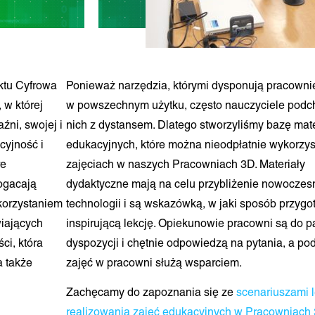
ktu Cyfrowa
Ponieważ narzędzia, którymi dysponują pracownie
 w której
w powszechnym użytku, często nauczyciele podc
źni, swojej i
nich z dystansem. Dlatego stworzyliśmy bazę mat
cyjność i
edukacyjnych, które można nieodpłatnie wykorzys
re
zajęciach w naszych Pracowniach 3D. Materiały
ogacają
dydaktyczne mają na celu przybliżenie nowoczes
ykorzystaniem
technologii i są wskazówką, w jaki sposób przyg
iających
inspirującą lekcję. Opiekunowie pracowni są do 
ci, która
dyspozycji i chętnie odpowiedzą na pytania, a po
a także
zajęć w pracowni służą wsparciem.
Zachęcamy do zapoznania się ze
scenariuszami l
realizowania zajęć edukacyjnych w Pracowniach